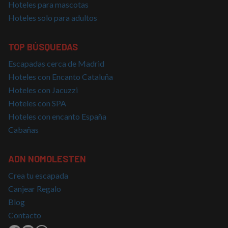
necesarias
Hoteles para mascotas
Hoteles solo para adultos
Cookies de
Cookies de
TOP BÚSQUEDAS
preferencias
funcionalidad
Escapadas cerca de Madrid
Hoteles con Encanto Cataluña
Cookies no clasificadas
Hoteles con Jacuzzi
Hoteles con SPA
Hoteles con encanto España
Cabañas
ADN NOMOLESTEN
Cookies estrictamente necesarias
Cookies de rendimiento
Crea tu escapada
Canjear Regalo
Cookies de preferencias
Blog
Cookies de funcionalidad
Contacto
Cookies no clasificadas