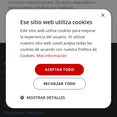
este lujoso hotel con encanto. De diseño vanguardista e
impresionantes cristaleras que maximizan ...
×
Sin disponibilidad para la fecha
Ese sitio web utiliza cookies
Consulta disponibilidad
Este sitio web utiliza cookies para mejorar
la experiencia del usuario. Al utilizar
nuestro sitio web usted acepta todas las
cookies de acuerdo con nuestra Política de
Cookies.
Más información
NOMOLESTEN
ACEPTAR TODO
Hoteles con encanto
Escapadas con encanto
RECHAZAR TODO
Regalar escapadas
Casas Rurales con encanto
MOSTRAR DETALLES
Glamping
Escapadas Románticas
Cookies
Cookies de
Vacaciones Familiares
estrictamente
rendimiento