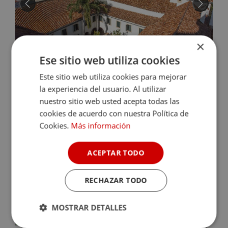
×
Ese sitio web utiliza cookies
Este sitio web utiliza cookies para mejorar
la experiencia del usuario. Al utilizar
LA ALMORAIMA HOTEL
nuestro sitio web usted acepta todas las
Castellar de la Frontera (Cádiz)
cookies de acuerdo con nuestra Política de
9.0
Cookies.
Más información
En el corazón del Parque Natural de los Alcornocales se esconde
este tranquilo y acogedor hotel con encanto situado en un
ACEPTAR TODO
antiguo convento del siglo XVII. Rodeado ...
Sin disponibilidad para la fecha
RECHAZAR TODO
Consulta disponibilidad
MOSTRAR DETALLES