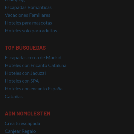
puede s
Política de Privacidad de Google
específi
Escapadas Románticas
sitio, p
buen e
Vacaciones Familiares
es mant
Hoteles para mascotas
estado 
inicio d
Hoteles solo para adultos
para un
usuario
páginas
TOP BÚSQUEDAS
CookieScriptConsent
4 semanas 2
El servi
CookieScript
días
Cookie-
nomolesten.com
Script.
Escapadas cerca de Madrid
utiliza e
Hoteles con Encanto Cataluña
cookie 
recordar
Hoteles con Jacuzzi
prefere
consent
Hoteles con SPA
de cook
los visi
Hoteles con encanto España
Es nece
que el 
Cabañas
de cook
Cookie-
Script.
funcion
ADN NOMOLESTEN
correct
Crea tu escapada
Canjear Regalo