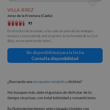
Cookies
Cookies de
estrictamente
rendimiento
necesarias
VILLA JEREZ
Jerez de la Frontera (Cádiz)
9.1
Cookies de
Cookies de
En el centro de la ciudad, a tan sólo un paso de las bodegas,
preferencias
funcionalidad
museos y la escuela de arte ecuestre, en la Avenida de la Cruz
Roja, se encuentra este hotel ...
Cookies no clasificadas
Sin disponibilidad para la fecha
Consulta disponibilidad
¿Buscando una
escapada romántica
distinta?
Cookies estrictamente necesarias
No busques más, date el gustazo de disfrutar de tu
Cookies de rendimiento
tiempo sin prisas, con total intimidad y romanticismo.
Cookies de preferencias
Cookies de funcionalidad
En Nomolesten hemos seleccionado Hoteles con