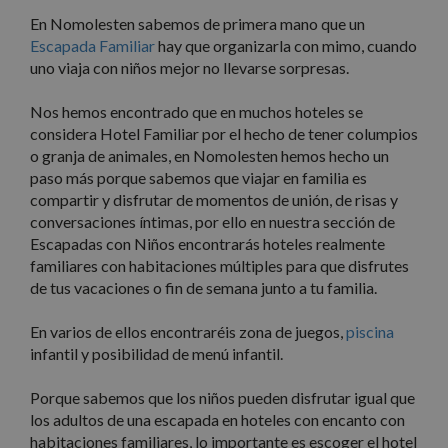
necesarias
En Nomolesten sabemos de primera mano que un
Escapada Familiar
hay que organizarla con mimo, cuando
uno viaja con niños mejor no llevarse sorpresas.
Cookies de
Cookies de
preferencias
funcionalidad
Nos hemos encontrado que en muchos hoteles se
considera Hotel Familiar por el hecho de tener columpios
o granja de animales, en Nomolesten hemos hecho un
paso más porque sabemos que viajar en familia es
Cookies no clasificadas
compartir y disfrutar de momentos de unión, de risas y
conversaciones íntimas, por ello en nuestra sección de
Escapadas con Niños encontrarás hoteles realmente
familiares con habitaciones múltiples para que disfrutes
de tus vacaciones o fin de semana junto a tu familia.
Cookies estrictamente necesarias
En varios de ellos encontraréis zona de juegos,
piscina
infantil y posibilidad de menú infantil.
Cookies de rendimiento
Cookies de preferencias
Porque sabemos que los niños pueden disfrutar igual que
Cookies de funcionalidad
los adultos de una escapada en hoteles con encanto con
Cookies no clasificadas
habitaciones familiares, lo importante es escoger el hotel