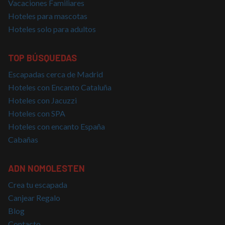
Vacaciones Familiares
sitio, p
buen e
Hoteles para mascotas
es mant
estado 
Hoteles solo para adultos
inicio d
para un
usuario
páginas
TOP BÚSQUEDAS
CookieScriptConsent
4 semanas 2
El servi
CookieScript
Escapadas cerca de Madrid
días
Cookie-
nomolesten.com
Script.
Hoteles con Encanto Cataluña
utiliza e
cookie 
Hoteles con Jacuzzi
recordar
prefere
Hoteles con SPA
consent
Hoteles con encanto España
de cook
los visi
Cabañas
Es nece
que el 
de cook
Cookie-
ADN NOMOLESTEN
Script.
funcion
correct
Crea tu escapada
Canjear Regalo
Blog
Contacto