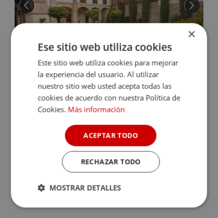
×
Ese sitio web utiliza cookies
Este sitio web utiliza cookies para mejorar
la experiencia del usuario. Al utilizar
nuestro sitio web usted acepta todas las
HOTEL PUERTA DE LA LUNA
cookies de acuerdo con nuestra Política de
Baeza (Jaén)
Cookies.
Más información
8.3
El casco antiguo de Baeza acoge este hotel boutique alzado en
ACEPTAR TODO
una mansión del siglo XVII, dispone de un bonito patio exterior
andaluz, piscina exterior ...
RECHAZAR TODO
Sin disponibilidad para la fecha
Consulta disponibilidad
MOSTRAR DETALLES
Cookies
Cookies de
estrictamente
rendimiento