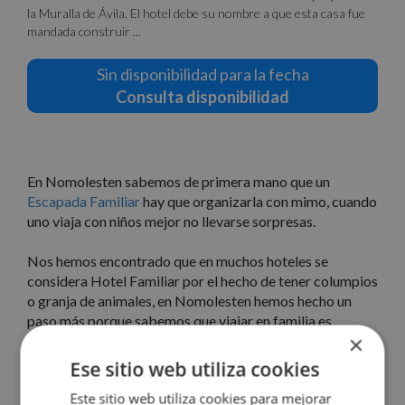
la Muralla de Ávila. El hotel debe su nombre a que esta casa fue
mandada construir ...
Sin disponibilidad para la fecha
Consulta disponibilidad
En Nomolesten sabemos de primera mano que un
Escapada Familiar
hay que organizarla con mimo, cuando
uno viaja con niños mejor no llevarse sorpresas.
Nos hemos encontrado que en muchos hoteles se
considera Hotel Familiar por el hecho de tener columpios
o granja de animales, en Nomolesten hemos hecho un
paso más porque sabemos que viajar en familia es
×
compartir y disfrutar de momentos de unión, de risas y
conversaciones íntimas, por ello en nuestra sección de
Ese sitio web utiliza cookies
Escapadas con Niños encontrarás hoteles realmente
Este sitio web utiliza cookies para mejorar
familiares con habitaciones múltiples para que disfrutes