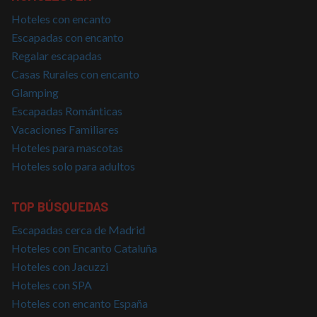
Hoteles con encanto
Cookies no clasificadas
Escapadas con encanto
Regalar escapadas
Casas Rurales con encanto
Glamping
Escapadas Románticas
Vacaciones Familiares
Cookies estrictamente necesarias
Hoteles para mascotas
Cookies de rendimiento
Hoteles solo para adultos
Cookies de preferencias
Cookies de funcionalidad
TOP BÚSQUEDAS
Cookies no clasificadas
Escapadas cerca de Madrid
Las cookies estrictamente necesarias permiten la
Hoteles con Encanto Cataluña
funcionalidad básica del sitio web, como el inicio de
sesión del usuario y la gestión de cuentas. El sitio
Hoteles con Jacuzzi
web no puede utilizarse correctamente sin las
Hoteles con SPA
cookies estrictamente necesarias.
Hoteles con encanto España
Proveedor
/
Nombre
Vencimiento
Descrip