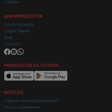
Dominio
Cabañas
PHPSESSID
Sesión
Cookie
PHP.net
generad
nomolesten.com
aplicac
ADN NOMOLESTEN
basadas
lenguaj
Crea tu escapada
Este es
identifi
Canjear Regalo
de prop
general
Blog
utiliza 
mantene
Contacto
variable
sesión 
usuario
Normal
es un 
generad
NOMOLESTEN EN TU MÓVIL
azar, la
en que 
puede s
Política de Privacidad de Google
específi
sitio, p
buen e
es mant
estado 
HOTELES
inicio d
para un
¿Quieres ser hotel Nomolesten?
usuario
páginas
Acceso Alojamientos