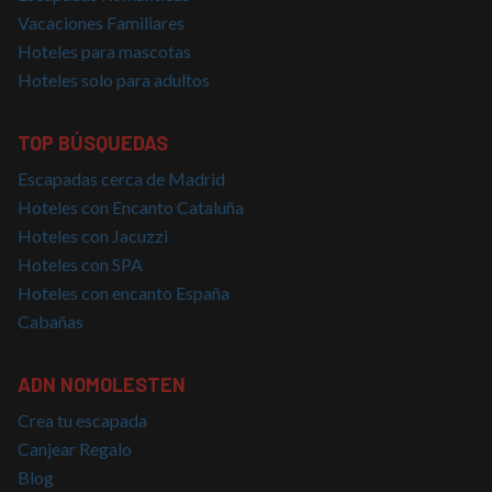
Vacaciones Familiares
Las cookies estrictamente necesarias permiten la
Hoteles para mascotas
funcionalidad básica del sitio web, como el inicio de
sesión del usuario y la gestión de cuentas. El sitio
Hoteles solo para adultos
web no puede utilizarse correctamente sin las
cookies estrictamente necesarias.
TOP BÚSQUEDAS
Proveedor
/
Nombre
Vencimiento
Descrip
Dominio
Escapadas cerca de Madrid
PHPSESSID
Sesión
Cookie
PHP.net
generad
Hoteles con Encanto Cataluña
nomolesten.com
aplicac
Hoteles con Jacuzzi
basadas
lenguaj
Hoteles con SPA
Este es
identifi
Hoteles con encanto España
de prop
general
Cabañas
utiliza 
mantene
variable
sesión 
ADN NOMOLESTEN
usuario
Normal
Crea tu escapada
es un 
generad
Canjear Regalo
azar, la
en que 
Blog
puede s