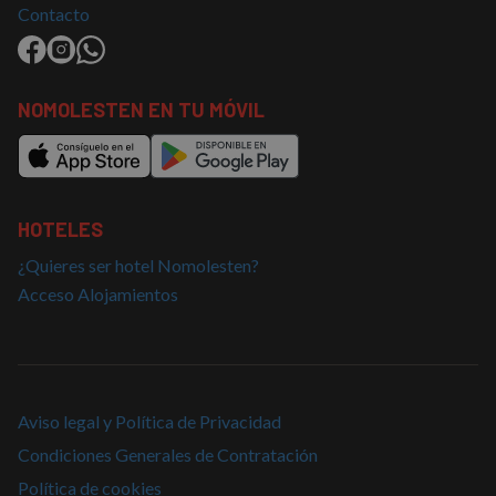
Política de Privacidad de Google
específi
Contacto
sitio, p
buen e
es mant
estado 
inicio d
para un
NOMOLESTEN EN TU MÓVIL
usuario
páginas
CookieScriptConsent
4 semanas 2
El servi
CookieScript
días
Cookie-
nomolesten.com
Script.
utiliza e
cookie 
HOTELES
recordar
prefere
¿Quieres ser hotel Nomolesten?
consent
de cook
Acceso Alojamientos
los visi
Es nece
que el 
de cook
Cookie-
Script.
funcion
correct
Aviso legal y Política de Privacidad
Condiciones Generales de Contratación
Política de cookies