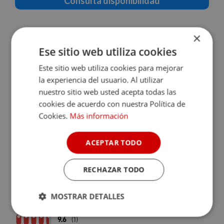
Consulta disponibilidad
×
Ese sitio web utiliza cookies
Este sitio web utiliza cookies para mejorar
la experiencia del usuario. Al utilizar
nuestro sitio web usted acepta todas las
cookies de acuerdo con nuestra Política de
Cookies.
Más información
ACEPTAR TODO
RECHAZAR TODO
VILLA MAGALEAN HOTEL & SPA
MOSTRAR DETALLES
Hondarribia (Gipuzkoa)
Cookies
Cookies de
9.6
(1)