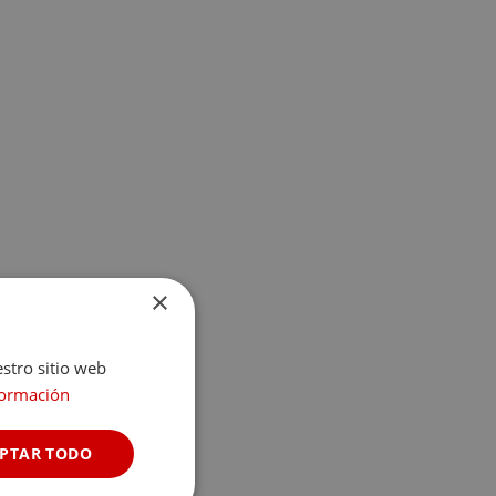
×
estro sitio web
formación
PTAR TODO