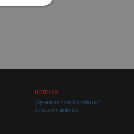
Cookies no
clasificadas
s de funcionalidad
 del usuario y la
HOTELES
¿Quieres ser hotel Nomolesten?
el lenguaje PHP.
ue se utiliza para
Acceso Alojamientos
. Normalmente es un
usa puede ser
 mantener un estado
nas.