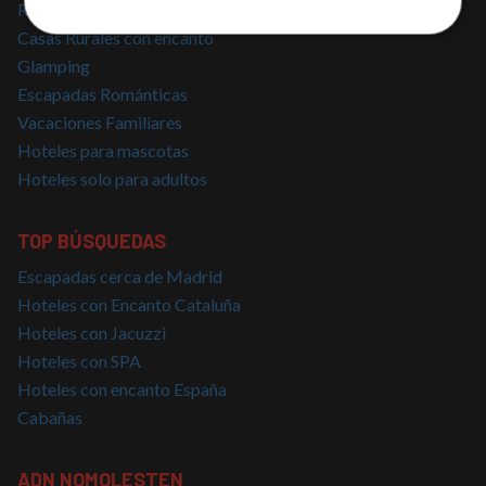
Regalar escapadas
Cookies
Cookies de
Casas Rurales con encanto
estrictamente
rendimiento
Glamping
necesarias
Escapadas Románticas
Vacaciones Familiares
Hoteles para mascotas
Cookies de
Cookies de
preferencias
funcionalidad
Hoteles solo para adultos
TOP BÚSQUEDAS
Cookies no clasificadas
Escapadas cerca de Madrid
Hoteles con Encanto Cataluña
Hoteles con Jacuzzi
Hoteles con SPA
Hoteles con encanto España
Cookies estrictamente necesarias
Cabañas
Cookies de rendimiento
Cookies de preferencias
ADN NOMOLESTEN