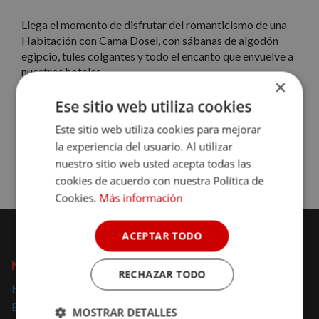
Llega el momento de disfrutar del romanticismo de una
Habitación con Cama Dosel, con sábanas de algodón
egipcio, tules colgantes y todo el encanto que envuelve a
nuestros hoteles.
×
Si buscas una
escapada en pareja
o un de regalo
Ese sitio web utiliza cookies
realmente original lo has encontrado!!!
Este sitio web utiliza cookies para mejorar
la experiencia del usuario. Al utilizar
Reserva con Nomolesten y deja volar tu imaginación.
nuestro sitio web usted acepta todas las
cookies de acuerdo con nuestra Política de
Cookies.
Más información
ACEPTAR TODO
NOMOLESTEN
RECHAZAR TODO
Hoteles con encanto
Escapadas con encanto
MOSTRAR DETALLES