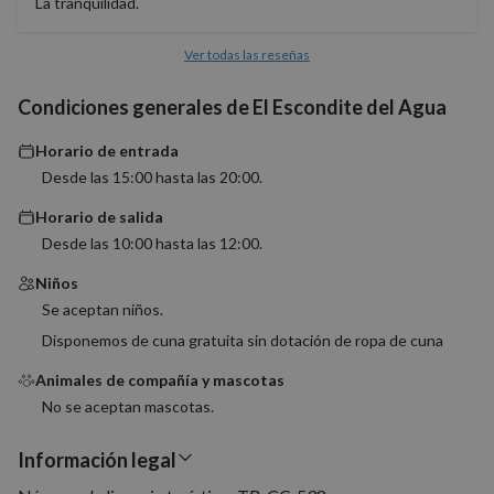
variable
La tranquilidad.
sesión 
usuario
Normal
Ver todas las reseñas
es un 
generad
azar, la
Condiciones generales de El Escondite del Agua
en que 
puede s
Política de Privacidad de Google
específi
Horario de entrada
sitio, p
buen e
Desde las 15:00 hasta las 20:00.
es mant
estado 
Horario de salida
inicio d
para un
Desde las 10:00 hasta las 12:00.
usuario
páginas
Niños
CookieScriptConsent
4 semanas 2
El servi
CookieScript
Se aceptan niños.
días
Cookie-
nomolesten.com
Script.
Disponemos de cuna gratuita sin dotación de ropa de cuna
utiliza e
cookie 
recordar
Animales de compañía y mascotas
prefere
consent
No se aceptan mascotas.
de cook
los visi
Es nece
Información legal
que el 
de cook