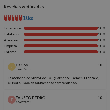
Cookies estrictamente necesarias
Reseñas verificadas
Cookies de rendimiento
Cookies de preferencias
10
(2)
Cookies de funcionalidad
Experiencia
10.0
Cookies no clasificadas
Habitación
10.0
Las cookies estrictamente necesarias permiten la
Atención
10.0
funcionalidad básica del sitio web, como el inicio de
Limpieza
10.0
sesión del usuario y la gestión de cuentas. El sitio
web no puede utilizarse correctamente sin las
Entorno
10.0
cookies estrictamente necesarias.
Proveedor
/
Nombre
Vencimiento
Descrip
Carlos
10
Dominio
C
09/03/2026
PHPSESSID
Sesión
Cookie
PHP.net
generad
nomolesten.com
La atención de MAriví, de 10. Igualmente Carmen. El detalle,
aplicac
el gusto. Todo absolutamente sorprendente.
basadas
lenguaj
Este es
identifi
de prop
FAUSTO PEDRO
10
F
general
16/07/2026
utiliza 
mantene