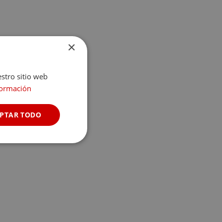
×
estro sitio web
formación
PTAR TODO
Cookies no
clasificadas