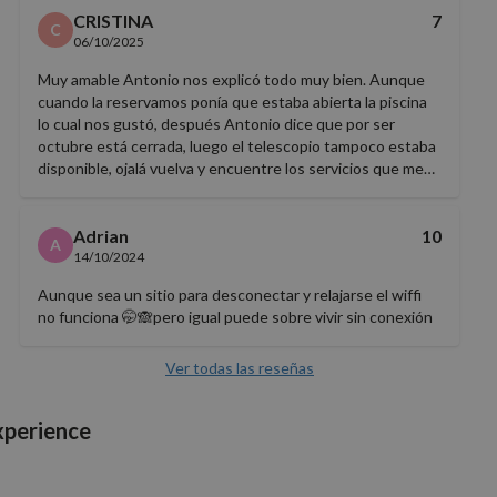
CRISTINA
7
C
06/10/2025
Muy amable Antonio nos explicó todo muy bien. Aunque
cuando la reservamos ponía que estaba abierta la piscina
lo cual nos gustó, después Antonio dice que por ser
octubre está cerrada, luego el telescopio tampoco estaba
disponible, ojalá vuelva y encuentre los servicios que me
ofrecen.
Adrian
10
A
14/10/2024
Aunque sea un sitio para desconectar y relajarse el wiffi
no funciona 🤭🙈pero igual puede sobre vivir sin conexión
Ver todas las reseñas
xperience