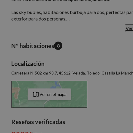
Las sky bubles, habitaciones burbuja para dos, perfectas para
exterior para dos personas.
Ver
Las continental tents son una tienda safari para hasta cuatro
con todos los lujos de una suite.
Nº habitaciones
8
Desde el glamping se pueden disfrutar de variedad de activ
habitación, hacer rutas en bicicleta, pesca e incluso tiro con 
Localización
El alojamiento se encuentra en un espacio natural protegido 
Carretera N-502 km 93.7, 45612, Velada, Toledo, Castilla La Manc
paseos por la dehesa de encinas, alcornoques milenarios y ob
Ver en el mapa
Reseñas verificadas