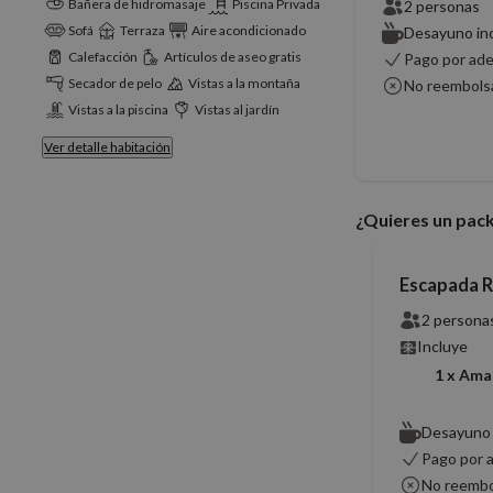
Bañera de hidromasaje
Piscina Privada
2 personas
Cookies estrictam
Sofá
Terraza
Aire acondicionado
Desayuno inc
Calefacción
Artículos de aseo gratis
Pago por ad
Secador de pelo
Vistas a la montaña
No reembols
Las cookies estrictam
gestión de cuentas. E
Vistas a la piscina
Vistas al jardín
Ver detalle habitación
Nombre
PHPSESSID
¿Quieres un pac
Escapada R
CookieScriptConse
2 persona
Incluye
1 x Ama
Nombre
Desayuno 
Nombre
g_state
Provee
Nombre
Pago por 
Domini
_ga_PET3GNK9C4
No reembo