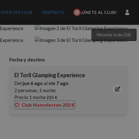
OFERTAS CLUB
INSPÍRATE
¡ÚNETE AL CLUB!
Mostrar todo (18)
Fecha y destino
El Toril Glamping Experience
Del
jue 6 ago
al
vie 7 ago
2 personas, 1 noche
Precio 1 noche
225 €
Club Nomolesten
202 €