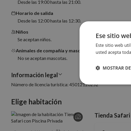
Desde las 19:00 hasta las 21:00.
Horario de salida
Desde las 12:00 hasta las 12:30.
Niños
Ese sitio we
Se aceptan niños.
Este sitio web uti
Animales de compañía y mascotas
usted acepta toda
No se aceptan mascotas.
MOSTRAR DE
Información legal
Número de licencia turística: 45012120252
Cookies
estrictamente
necesarias
Elige habitación
Tienda Safari