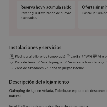
Reserva hoy y acumula saldo
Oferta sin mí
Para seguir disfrutando de nuevas
Hasta un 10% d
escapadas.
Instalaciones y servicios
Piscina al aire libre (de temporada)
Jardín
WiFi
Aire 
Pista de tenis
Sala de juegos
Servicio de lavandería
Zona de fumadores
Zona de juegos interior
Descripción del alojamiento
Galmping de lujo en Velada, Toledo, un espacio de desconexi
natural.
En el Toril encontramos dos tipos de alojamiento: