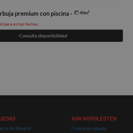
2
rbuja premium con piscina -
40m
ad para estas fechas.
Consulta disponibilidad
UEDAS
ADN NOMOLESTEN
erca de Madrid
Crea tu escapada