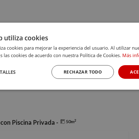
b utiliza cookies
liza cookies para mejorar la experiencia del usuario. Al utilizar nu
s las cookies de acuerdo con nuestra Política de Cookies.
Más in
TALLES
RECHAZAR TODO
ACE
Cookies de
Cookies de
Cookies de
rendimiento
preferencias
funcionalidad
2
 con Piscina Privada -
50m