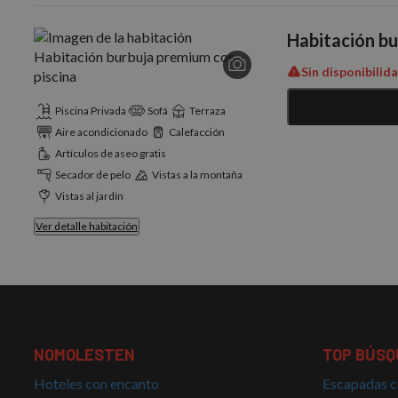
Habitación bu
Sin disponibilid
Piscina Privada
Sofá
Terraza
Aire acondicionado
Calefacción
Artículos de aseo gratis
Secador de pelo
Vistas a la montaña
Vistas al jardín
Ver detalle habitación
NOMOLESTEN
TOP BÚSQ
Hoteles con encanto
Escapadas c