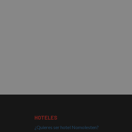
HOTELES
¿Quieres ser hotel Nomolesten?