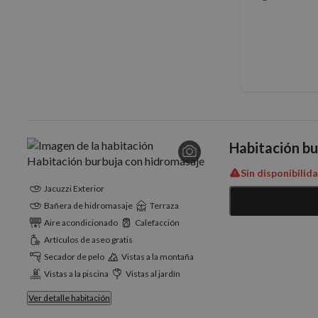
_fbp
Meta P
Inc.
_ga
.nomol
_gcl_au
Google
.nomol
IDE
Google
.doublec
Habitación bu
Sin disponibilid
Jacuzzi Exterior
Bañera de hidromasaje
Terraza
Aire acondicionado
Calefacción
Artículos de aseo gratis
Secador de pelo
Vistas a la montaña
Vistas a la piscina
Vistas al jardín
Ver detalle habitación