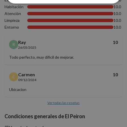
Cookies
Cookies de
Habitación
10.0
estrictamente
rendimiento
necesarias
Atención
10.0
Limpieza
10.0
Entorno
10.0
Cookies de
Cookies de
preferencias
funcionalidad
Ray
10
R
26/05/2025
Todo perfecto, muy dificil de mejorar.
Cookies no clasificadas
Carmen
10
C
09/12/2024
Ubicacion
Cookies estrictamente necesarias
Ver todas las reseñas
Cookies de rendimiento
Condiciones generales de El Peiron
Cookies de preferencias
Cookies de funcionalidad