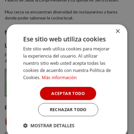
Muy cerca se encuentran diversidad de restaurantes y bares
donde poder saborear la cocina local.
×
Nº habitaciones
14
Ese sitio web utiliza cookies
Localización
Este sitio web utiliza cookies para mejorar
Fernando el Católico, 24, 50680, Sos del Rey Católico, Zaragoza,
la experiencia del usuario. Al utilizar
Aragón
nuestro sitio web usted acepta todas las
cookies de acuerdo con nuestra Política de
Cookies.
Más información
Ver en el mapa
ACEPTAR TODO
Reseñas verificadas
RECHAZAR TODO
10
(2)
MOSTRAR DETALLES
Experiencia
10.0