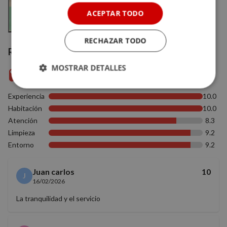
Ver en el mapa
ACEPTAR TODO
RECHAZAR TODO
Reseñas verificadas
MOSTRAR DETALLES
9.3
(3)
Cookies
Cookies de
Experiencia
10.0
estrictamente
rendimiento
necesarias
Habitación
10.0
Atención
8.3
Limpieza
9.2
Entorno
Cookies de
Cookies de
9.2
preferencias
funcionalidad
Juan carlos
10
J
16/02/2026
Cookies no clasificadas
La tranquilidad y el servicio