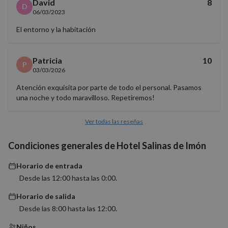
David
8
D
06/03/2023
El entorno y la habitación
Cookies estrictamente necesarias
Cookies de rendimiento
Patricia
10
P
Cookies de preferencias
03/03/2026
Cookies de funcionalidad
Atención exquisita por parte de todo el personal. Pasamos
Cookies no clasificadas
una noche y todo maravilloso. Repetiremos!
Las cookies estrictamente necesarias permiten la
funcionalidad básica del sitio web, como el inicio de
Ver todas las reseñas
sesión del usuario y la gestión de cuentas. El sitio
web no puede utilizarse correctamente sin las
Condiciones generales de Hotel Salinas de Imón
cookies estrictamente necesarias.
Proveedor
/
Nombre
Vencimiento
Descrip
Horario de entrada
Dominio
Desde las 12:00 hasta las 0:00.
PHPSESSID
Sesión
Cookie
PHP.net
generad
nomolesten.com
Horario de salida
aplicac
basadas
Desde las 8:00 hasta las 12:00.
lenguaj
Este es
Niños
identifi