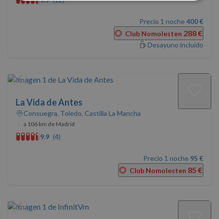
Cookies
Cookies de
estrictamente
rendimiento
necesarias
Precio 1 noche
400 €
288 €
Club Nomolesten
Desayuno incluido
Cookies de
Cookies de
preferencias
funcionalidad
La Vida de Antes
Cookies no clasificadas
Consuegra, Toledo, Castilla La Mancha
•
a 106 km de Madrid
9.9
(4)
Precio 1 noche
95 €
85 €
Club Nomolesten
Cookies estrictamente necesarias
Cookies de rendimiento
Cookies de preferencias
Cookies de funcionalidad