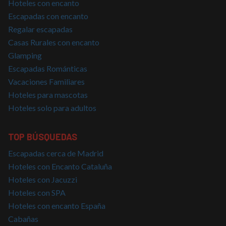
Hoteles con encanto
puede s
Política de Privacidad de Google
específi
Escapadas con encanto
sitio, p
buen e
Regalar escapadas
es mant
estado 
Casas Rurales con encanto
inicio d
para un
Glamping
usuario
páginas
Escapadas Románticas
Vacaciones Familiares
CookieScriptConsent
4 semanas 2
El servi
CookieScript
días
Cookie-
nomolesten.com
Hoteles para mascotas
Script.
utiliza e
Hoteles solo para adultos
cookie 
recordar
prefere
consent
TOP BÚSQUEDAS
de cook
los visi
Es nece
Escapadas cerca de Madrid
que el 
Hoteles con Encanto Cataluña
de cook
Cookie-
Hoteles con Jacuzzi
Script.
funcion
Hoteles con SPA
correct
Hoteles con encanto España
Cabañas