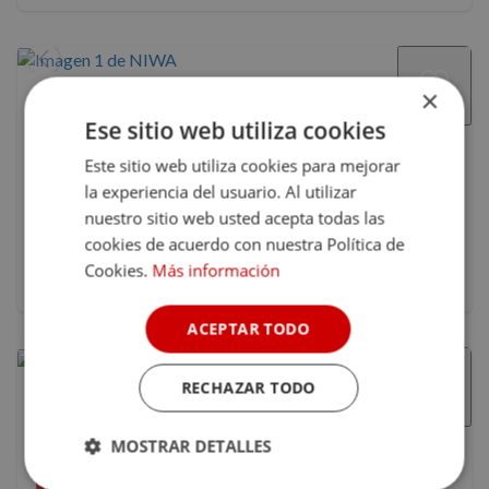
×
NIWA
Ese sitio web utiliza cookies
Brihuega, Guadalajara, Castilla La Mancha
•
a 80 km de Madrid
Este sitio web utiliza cookies para mejorar
9.5
(38)
la experiencia del usuario. Al utilizar
nuestro sitio web usted acepta todas las
198 €
Precio 1 noche
cookies de acuerdo con nuestra Política de
Con ventajas Club Nomolesten
Cookies.
Más información
Desayuno incluido
ACEPTAR TODO
RECHAZAR TODO
Cosmoveros - Hotel Burbuja
Muñoveros, Segovia, Castilla y León
MOSTRAR DETALLES
•
a 86 km de Madrid
9.9
(12)