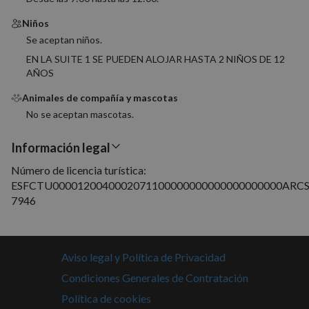
generad
nomolesten.com
aplicac
Niños
basadas
lenguaj
Se aceptan niños.
Este es
identifi
EN LA SUITE 1 SE PUEDEN ALOJAR HASTA 2 NIÑOS DE 12
de prop
general
AÑOS
utiliza 
mantene
Animales de compañía y mascotas
variable
sesión 
No se aceptan mascotas.
usuario
Normal
es un 
Información legal
generad
azar, la
en que 
Número de licencia turística:
puede s
ESFCTU0000120040002071100000000000000000000ARCS
Política de Privacidad de Google
específi
sitio, p
7946
buen e
es mant
estado 
inicio d
para un
usuario
Aviso legal y Política de Privacidad
páginas
Condiciones Generales de Contratación
CookieScriptConsent
4 semanas 2
El servi
CookieScript
días
Cookie-
nomolesten.com
Política de cookies
Script.