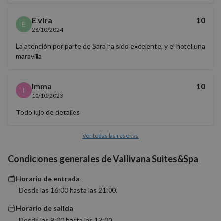
Cookies no clasificadas
Elvira
10
E
28/10/2024
La atención por parte de Sara ha sido excelente, y el hotel una
maravilla
Cookies estrictamente necesarias
Imma
10
Cookies de rendimiento
I
10/10/2023
Cookies de preferencias
Todo lujo de detalles
Cookies de funcionalidad
Cookies no clasificadas
Ver todas las reseñas
Las cookies estrictamente necesarias permiten la
funcionalidad básica del sitio web, como el inicio de
Condiciones generales de Vallivana Suites&Spa
sesión del usuario y la gestión de cuentas. El sitio
web no puede utilizarse correctamente sin las
Horario de entrada
cookies estrictamente necesarias.
Desde las 16:00 hasta las 21:00.
Proveedor
/
Nombre
Vencimiento
Descrip
Dominio
Horario de salida
PHPSESSID
Sesión
Cookie
PHP.net
Desde las 9:00 hasta las 12:00.