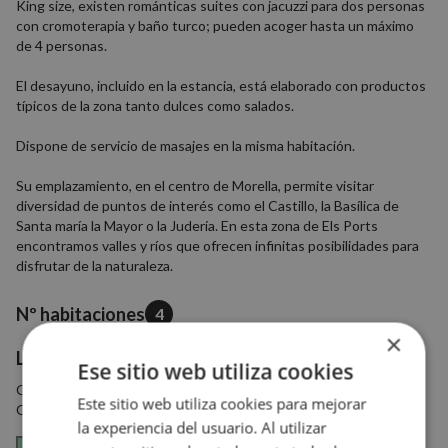
King size, existen románticas suites con jacuzzi para dos personas
con cromoterapia y baño turco; pueden acoger hasta un máximo
de 4 personas.
El desayuno, incluido en la estancia, está elaborado con productos
típicos de la zona tanto dulces como salados.
Dispone de servicio de masajes en la misma habitación.
Su emplazamiento, en el centro de Morella, permite visitar
diversidad de puntos de interés como el Castillo, la Basílica de
Santa maría la Mayor o la Judería. En esta zona de Els Ports
encontramos valles y ríos que ofrecen infinitas posibilidades para
disfrutar de la naturaleza.
Nº habitaciones
4
×
Localización
Ese sitio web utiliza cookies
C/ VIRGEN DE VALLIVANA, 21, 12300, Morella, Castellón,
Este sitio web utiliza cookies para mejorar
Comunidad Valenciana
la experiencia del usuario. Al utilizar