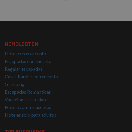
Proveedor
/
Nombre
Vencimiento
Descrip
Dominio
PHPSESSID
Sesión
Cookie
PHP.net
generad
nomolesten.com
aplicac
basadas
lenguaj
Este es
identifi
NOMOLESTEN
de prop
general
utiliza 
Hoteles con encanto
mantene
Escapadas con encanto
variable
sesión 
Regalar escapadas
usuario
Normal
Casas Rurales con encanto
es un 
generad
Glamping
azar, la
en que 
Escapadas Románticas
puede s
Política de Privacidad de Google
específi
Vacaciones Familiares
sitio, p
buen e
Hoteles para mascotas
es mant
Hoteles solo para adultos
estado 
inicio d
para un
usuario
TOP BÚSQUEDAS
páginas