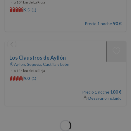
•
a 104 km de La Rioja
9.5
(1)
Cookies no clasificadas
90 €
Precio 1 noche
Los Claustros de Ayllón
Cookies estrictamente necesarias
Ayllon, Segovia, Castilla y León
Cookies de rendimiento
•
a 124 km de La Rioja
9.0
(1)
Cookies de preferencias
Cookies de funcionalidad
180 €
Precio 1 noche
Cookies no clasificadas
Desayuno incluido
Las cookies estrictamente necesarias permiten la
funcionalidad básica del sitio web, como el inicio de
sesión del usuario y la gestión de cuentas. El sitio
web no puede utilizarse correctamente sin las
Cargando...
cookies estrictamente necesarias.