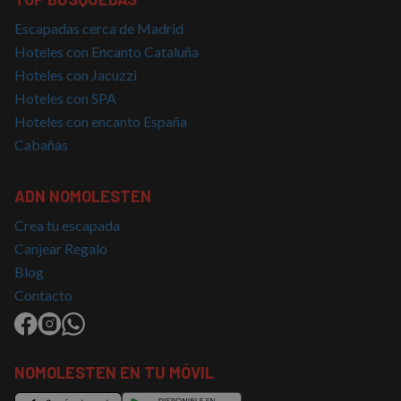
CookieScriptConsent
4 semanas 2
El servi
CookieScript
Escapadas cerca de Madrid
días
Cookie-
nomolesten.com
Script.
Hoteles con Encanto Cataluña
utiliza e
cookie 
Hoteles con Jacuzzi
recordar
Hoteles con SPA
prefere
consent
Hoteles con encanto España
de cook
los visi
Cabañas
Es nece
que el 
de cook
Cookie-
ADN NOMOLESTEN
Script.
funcion
correct
Crea tu escapada
Canjear Regalo
Blog
Contacto
Proveedor
/
Nombre
Vencimiento
Descripción
Dominio
Proveedor
/
Nombre
Vencimiento
Descripció
g_state
nomolesten.com
5 meses 4
Proveedor
Dominio
/
Nombre
Vencimiento
Descripción
semanas
Dominio
NOMOLESTEN EN TU MÓVIL
_ga_PET3GNK9C4
.nomolesten.com
1 año 1 mes
Google
Analytics
_fbp
2 meses 4
Utilizado por
Meta Platform
utiliza esta