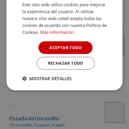
9.2
Este sitio web utiliza cookies para mejorar
la experiencia del usuario. Al utilizar
98 €
Precio 1 noche
nuestro sitio web usted acepta todas las
cookies de acuerdo con nuestra Política de
Cookies.
Más información
ACEPTAR TODO
El Peiron
Sos del Rey Católico, Zaragoza, Aragón
RECHAZAR TODO
•
a 100 km de La Rioja
10
(2)
MOSTRAR DETALLES
90 €
Precio 1 noche
Cookies
Cookies de
estrictamente
rendimiento
necesarias
Posada de Uncastillo
Cookies de
Cookies de
Uncastillo, Zaragoza, Aragón
preferencias
funcionalidad