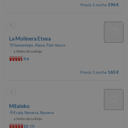
196 €
Precio 1 noche
La Molinera Etxea
Samaniego, Álava, País Vasco
•
a 38 km de La Rioja
9.6
165 €
Precio 1 noche
Milaleku
Ecala, Navarra, Navarra
•
a 56 km de La Rioja
10
(9)