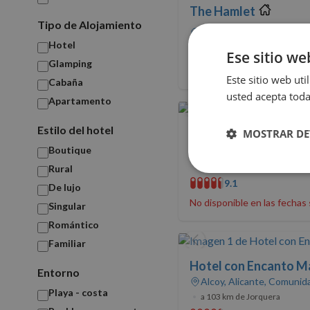
The Hamlet
Tipo de Alojamiento
Jorquera, Albacete, Casti
Hotel
9.4
Ese sitio we
Glamping
No disponible en las fechas
Este sitio web uti
Cabaña
usted acepta toda
Apartamento
Estilo del hotel
Las Colmenas Rurale
MOSTRAR DE
Boutique
Alcalá del Júcar, Albacete
•
a 7 km de Jorquera
Rural
Cookies
9.1
estrictamente
De lujo
necesarias
No disponible en las fechas
Singular
Romántico
Familiar
Hotel con Encanto M
Entorno
Alcoy, Alicante, Comunid
Playa - costa
Cookies estrictam
•
a 103 km de Jorquera