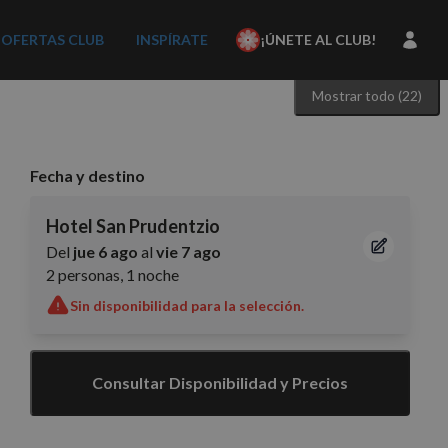
OFERTAS CLUB
INSPÍRATE
¡ÚNETE AL CLUB!
Mostrar todo (22)
Fecha y destino
Hotel San Prudentzio
Del
jue 6 ago
al
vie 7 ago
2 personas, 1 noche
Sin disponibilidad para la selección.
Consultar Disponibilidad y Precios