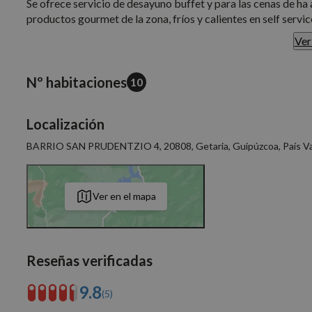
Se ofrece servicio de desayuno buffet y para las cenas de 
productos gourmet de la zona, fríos y calientes en self servic
Ver
Sus habitaciones están decoradas en un estilo acogedor, la m
junior suite con bañera hidromasaje y terraza. También han
reducida.
Nº habitaciones
10
El hotel cuenta con huerta y viñedos propios.
Localización
La playa queda a poco más de 15 minutos andando, San Sebas
BARRIO SAN PRUDENTZIO 4, 20808, Getaria, Guipúzcoa, País V
10 minutos y Bilbao y Vitoria quedan a 1 hora de trayecto.
Ver en el mapa
Reseñas verificadas
9.8
(5)