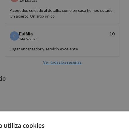
15/12/2025
Acogedor, cuidado al detalle, como en casa hemos estado.
Un axierto. Un sitio único.
Eulàlia
10
E
14/09/2025
Lugar encantador y servicio excelente
Ver todas las reseñas
zio
b utiliza cookies