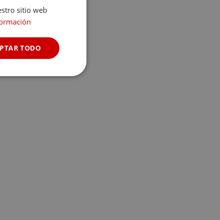
estro sitio web
formación
PTAR TODO
Cookies no
clasificadas
s de funcionalidad
 del usuario y la