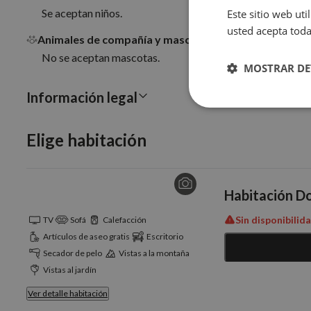
Se aceptan niños.
Este sitio web uti
usted acepta toda
Animales de compañía y mascotas
No se aceptan mascotas.
MOSTRAR DE
Información legal
Cookies
estrictamente
necesarias
Elige habitación
Habitación Do
Sin disponibilid
TV
Sofá
Calefacción
Cookies estrictam
Artículos de aseo gratis
Escritorio
Secador de pelo
Vistas a la montaña
Vistas al jardín
Las cookies estrictam
gestión de cuentas. E
Ver detalle habitación