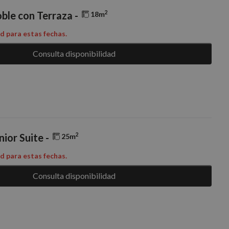
final haya visto antes de visitar dicho sitio web.
2
ble con Terraza -
18m
ad para estas fechas.
Consulta disponibilidad
2
nior Suite -
25m
ad para estas fechas.
Consulta disponibilidad