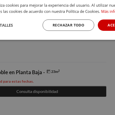
liza cookies para mejorar la experiencia del usuario. Al utilizar nu
s las cookies de acuerdo con nuestra Política de Cookies.
Más in
TALLES
RECHAZAR TODO
ACE
Cookies de
Cookies de
Cookies de
rendimiento
preferencias
funcionalidad
2
ble en Planta Baja -
23m
ad para estas fechas.
ente necesarias
Cookies de rendimiento
Cookies de preferencias
Cookie
Consulta disponibilidad
Cookies no clasificadas
ente necesarias permiten la funcionalidad básica del sitio web, como el inicio de sesión
l sitio web no puede utilizarse correctamente sin las cookies estrictamente necesarias.
Proveedor
/