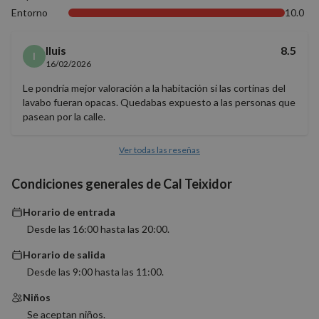
Entorno
10.0
lluis
8.5
l
16/02/2026
Cookies estrictamente necesarias
Cookies de rendimiento
Le pondría mejor valoración a la habitación si las cortinas del
lavabo fueran opacas. Quedabas expuesto a las personas que
Cookies de preferencias
pasean por la calle.
Cookies de funcionalidad
Cookies no clasificadas
Ver todas las reseñas
Las cookies estrictamente necesarias permiten la
Condiciones generales de Cal Teixidor
funcionalidad básica del sitio web, como el inicio de
sesión del usuario y la gestión de cuentas. El sitio
web no puede utilizarse correctamente sin las
Horario de entrada
cookies estrictamente necesarias.
Desde las 16:00 hasta las 20:00.
Proveedor
/
Nombre
Vencimiento
Descrip
Dominio
Horario de salida
Desde las 9:00 hasta las 11:00.
PHPSESSID
Sesión
Cookie
PHP.net
generad
nomolesten.com
aplicac
Niños
basadas
lenguaj
Se aceptan niños.