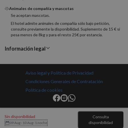
Este es
identifi
Animales de compañía y mascotas
de prop
general
Se aceptan mascotas.
utiliza 
mantene
El hotel admite animales de compañía sólo bajo petición,
variable
consulte previamente la disponibilidad. Suplemento de 15 € si
sesión 
usuario
pesa menos de 8kg y para el resto 25€ por estancia.
Normal
es un 
generad
Información legal
azar, la
en que 
puede s
Política de Privacidad de Google
específi
sitio, p
buen e
Aviso legal y Política de Privacidad
es mant
estado 
Condiciones Generales de Contratación
inicio d
para un
usuario
Política de cookies
páginas
CookieScriptConsent
4 semanas 2
El servi
CookieScript
días
Cookie-
nomolesten.com
Script.
utiliza e
Sin disponibilidad
Consulta
cookie 
recordar
disponibilidad
09 Aug - 10 Aug
- 1 noche
prefere