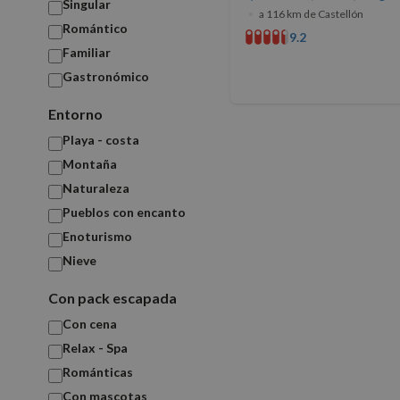
Singular
•
a 116 km de Castellón
Romántico
9.2
Familiar
Gastronómico
Cookies estrictam
Entorno
Playa - costa
Las cookies estrictam
Montaña
gestión de cuentas. E
Naturaleza
Nombre
Pueblos con encanto
Enoturismo
PHPSESSID
Nieve
Con pack escapada
Con cena
CookieScriptConse
Relax - Spa
Románticas
Con mascotas