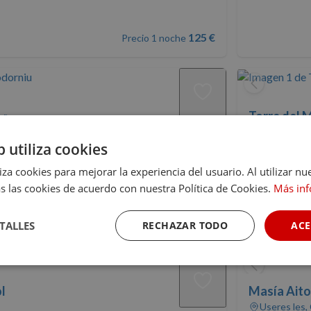
125 €
Precio 1 noche
Torre del 
luña
Hotels
Monroyo, T
b utiliza cookies
•
a 91 km de Ca
liza cookies para mejorar la experiencia del usuario. Al utilizar nu
9.8
(2
s las cookies de acuerdo con nuestra Política de Cookies.
Más in
Precio 1 noche
355 €
230 €
TALLES
RECHAZAR TODO
ACE
Club Nomolesten
Cookies de
Cookies de
Cookies de
rendimiento
preferencias
funcionalidad
l
Masía Ait
Useres les,