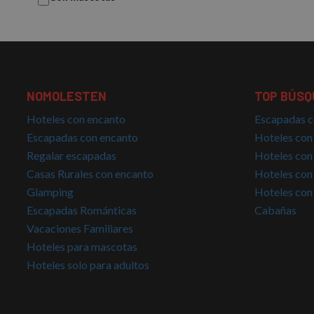
Nombre
Nombre
g_state
Provee
Nombre
Domini
_ga_PET3GNK9C4
_fbp
Meta P
Inc.
_ga
.nomol
NOMOLESTEN
TOP BÚSQ
_gcl_au
Google
Hoteles con encanto
Escapadas c
.nomol
Escapadas con encanto
Hoteles con
IDE
Google
Regalar escapadas
Hoteles con
.doublec
Casas Rurales con encanto
Hoteles con
Glamping
Hoteles con
Escapadas Románticas
Cabañas
Vacaciones Familiares
Hoteles para mascotas
Hoteles solo para adultos