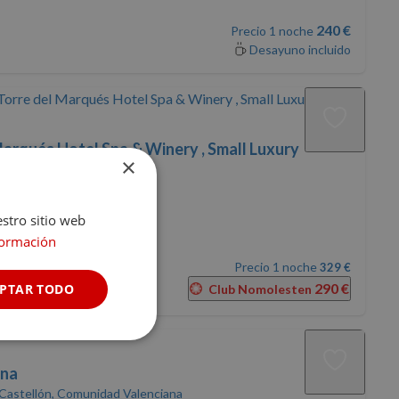
240 €
Precio 1 noche
Desayuno incluido
Marqués Hotel Spa & Winery , Small Luxury
×
eruel, Aragón
stellón
estro sitio web
)
formación
Precio 1 noche
329 €
290 €
PTAR TODO
Club Nomolesten
Cookies no
clasificadas
ona
 Castellón, Comunidad Valenciana