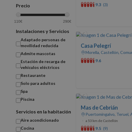
9.3
(3)
Precio
110€
290€
Instalaciones y Servicios
Adaptado personas de
Casa Pelegrí
movilidad reducida
Morella, Castellón, Comu
Admite mascotas
9.6
Estación de recarga de
vehículos eléctricos
Restaurante
Solo para adultos
Spa
Piscina
Mas de Cebrián
Servicios en la habitación
Puertomingalvo, Teruel,
Aire acondicionado
•
a 53 km de Castellón
Cocina
9.5
(9)