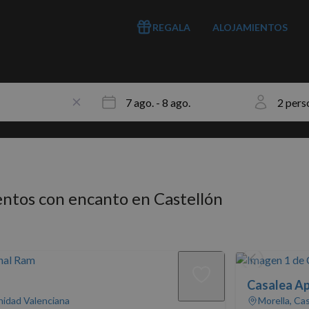
REGALA
ALOJAMIENTOS
entos con encanto en Castellón
Casalea A
nidad Valenciana
Morella, Ca