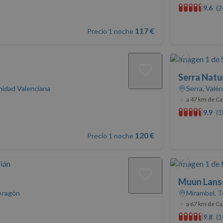
9.6
(2
117 €
Precio 1 noche
Serra Natu
nidad Valenciana
Serra, Valè
•
a 47 km de Ca
9.9
(1
120 €
Precio 1 noche
Muun Lans
 Aragón
Mirambel, T
•
a 67 km de Ca
9.8
(1