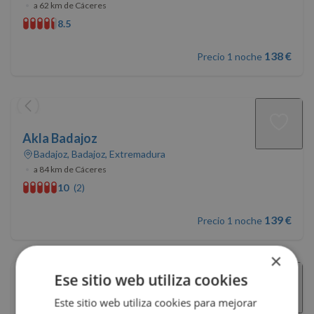
•
a 62 km de Cáceres
8.5
138 €
Precio 1 noche
Akla Badajoz
Badajoz, Badajoz, Extremadura
•
a 84 km de Cáceres
10
(2)
139 €
Precio 1 noche
×
Ese sitio web utiliza cookies
Casa de la Sal
Este sitio web utiliza cookies para mejorar