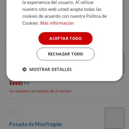
Candelario, Salamanca, Castilla y León
la experiencia del usuario. Al utilizar
•
a 112 km de Cáceres
nuestro sitio web usted acepta todas las
9.2
cookies de acuerdo con nuestra Política de
Cookies.
Más información
105 €
Precio 1 noche
Desayuno incluido
ACEPTAR TODO
RECHAZAR TODO
Finca El Cabezo
MOSTRAR DETALLES
San Martín de Trevejo, Cáceres, Extremadura
Cookies
Cookies de
9.6
estrictamente
rendimiento
necesarias
Se requiere un mínimo de 2 noches
Cookies de
Cookies de
preferencias
funcionalidad
Posada de Monfragüe