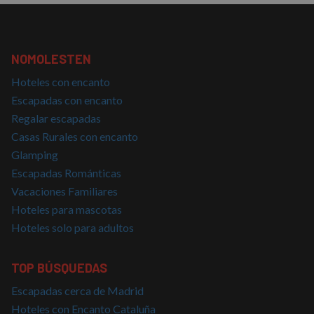
PHPSESSID
Sesión
Cookie
PHP.net
generad
nomolesten.com
aplicac
basadas
lenguaj
NOMOLESTEN
Este es
identifi
Hoteles con encanto
de prop
general
Escapadas con encanto
utiliza 
mantene
Regalar escapadas
variable
sesión 
Casas Rurales con encanto
usuario
Normal
Glamping
es un 
generad
Escapadas Románticas
azar, la
Vacaciones Familiares
en que 
puede s
Hoteles para mascotas
Política de Privacidad de Google
específi
sitio, p
Hoteles solo para adultos
buen e
es mant
estado 
inicio d
TOP BÚSQUEDAS
para un
usuario
páginas
Escapadas cerca de Madrid
Hoteles con Encanto Cataluña
CookieScriptConsent
4 semanas 2
El servi
CookieScript