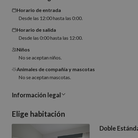
necesarias
Horario de entrada
Desde las 12:00 hasta las 0:00.
Horario de salida
Desde las 0:00 hasta las 12:00.
Cookies estrictam
Niños
No se aceptan niños.
Las cookies estrictam
Animales de compañía y mascotas
gestión de cuentas. E
No se aceptan mascotas.
Nombre
Información legal
PHPSESSID
Elige habitación
CookieScriptConse
Doble Estánda