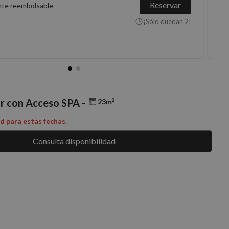
Reservar
nte reembolsable
¡Sólo quedan 2!
2
r con Acceso SPA -
23m
ad para estas fechas.
Consulta disponibilidad