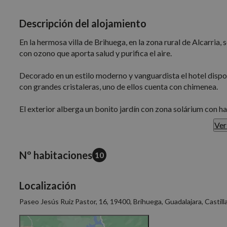
Descripción del alojamiento
En la hermosa villa de Brihuega, en la zona rural de Alcarria,
con ozono que aporta salud y purifica el aire.
Decorado en un estilo moderno y vanguardista el hotel dispo
con grandes cristaleras, uno de ellos cuenta con chimenea.
El exterior alberga un bonito jardín con zona solárium con h
Ver
Sus 10 habitaciones están pensadas para el descanso con ca
existe una habitación adaptada y 4 románticas habitaciones 
Nº habitaciones
10
En el Spa se encuentra una piscina termal con chorros, una pil
sauna finlandesa, baño turco y cabinas de tratamientos y mas
Localización
Los amantes del deporte podrán gozar de un pequeño gimnas
Paseo Jesús Ruiz Pastor, 16, 19400, Brihuega, Guadalajara, Castil
Hotel Niwa se encuentra a 50 minutos de Madrid y a 45 de S