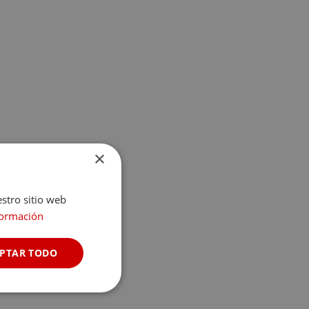
×
estro sitio web
formación
PTAR TODO
Cookies no
clasificadas