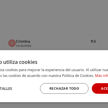
Cristina
9.5
C
11/12/2022
Un sitio tranquilo y con un ambiente muy acogedor.
b utiliza cookies
Jose carlos
9.5
liza cookies para mejorar la experiencia del usuario. Al utilizar nu
J
27/08/2024
s las cookies de acuerdo con nuestra Política de Cookies.
Más in
Atencion, limpieza
TALLES
RECHAZAR TODO
ACE
Ver todas las reseñas
Cookies de
Cookies de
Cookies de
rendimiento
preferencias
funcionalidad