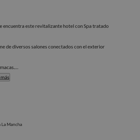
 se encuentra este revitalizante hotel con Spa tratado
ne de diversos salones conectados con el exterior
amacas.
 más
mas king size y muebles modernos y confortables,
abuhardilladas.
eta tonificante, piscina vitalizante, ducha escocesa,
ajes, están especializados en masajes orientales.
io.
la La Mancha
igüenza.