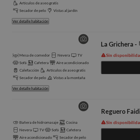
Artículos de aseo gratis
CookieScriptConse
Secador de pelo
Vistas al jardín
Ver detalle habitación
Nombre
La Grichera -
Nombre
g_state
Provee
Nombre
Domini
Sin disponibilid
Mesa de comedor
Nevera
TV
_ga_PET3GNK9C4
_fbp
Meta P
Sofá
Cafetera
Aire acondicionado
Inc.
Calefacción
Artículos de aseo gratis
_ga
.nomol
Secador de pelo
Vistas a la montaña
_gcl_au
Google
.nomol
Ver detalle habitación
IDE
Google
.doublec
Reguero Faidi
Sin disponibilid
Bañera de hidromasaje
Cocina
Nevera
TV
Sofá
Cafetera
Aire acondicionado
Secador de pelo