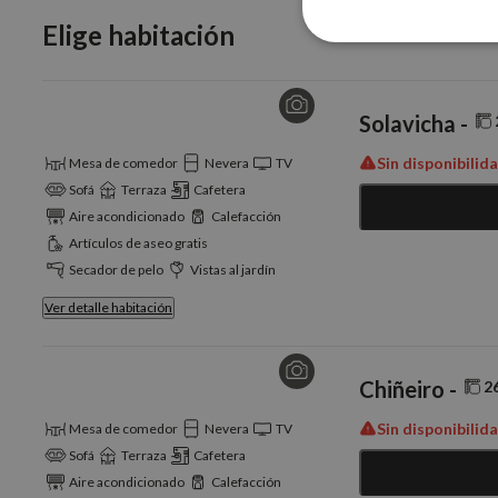
Elige habitación
Cookies
estrictamente
necesarias
Solavicha -
Sin disponibilid
Mesa de comedor
Nevera
TV
Sofá
Terraza
Cafetera
Aire acondicionado
Calefacción
Cookies estrictam
Artículos de aseo gratis
Secador de pelo
Vistas al jardín
Ver detalle habitación
Las cookies estrictam
gestión de cuentas. E
Nombre
Chiñeiro -
2
PHPSESSID
Sin disponibilid
Mesa de comedor
Nevera
TV
Sofá
Terraza
Cafetera
Aire acondicionado
Calefacción