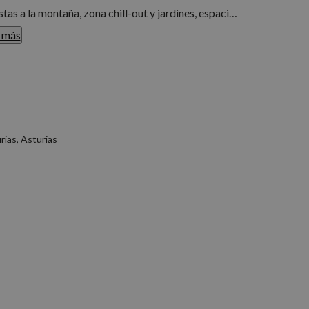
stas a la montaña, zona chill-out y jardines, espacios
 más
ra asturiana: rutas de senderismo por bosques y
ctividades al aire libre como ciclismo o pesca en
rias, Asturias