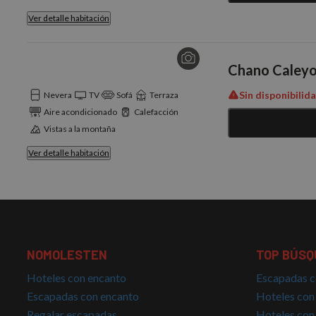
Ver detalle habitación
Chano Caleyo
Sin disponibilid
Nevera
TV
Sofá
Terraza
Aire acondicionado
Calefacción
Vistas a la montaña
Ver detalle habitación
NOMOLESTEN
TOP BÚSQ
Hoteles con encanto
Escapadas c
Escapadas con encanto
Hoteles con
Regalar escapadas
Hoteles con