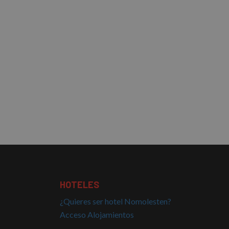
HOTELES
¿Quieres ser hotel Nomolesten?
Acceso Alojamientos