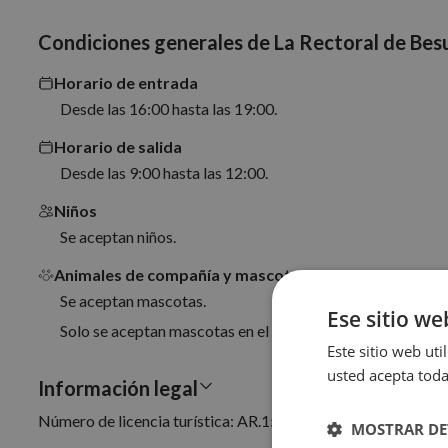
Condiciones generales de La Rectoral de Besu
Horario de entrada
Desde las 16:00 hasta las 19:00.
Horario de salida
Desde las 9:00 hasta las 12:00.
Niños
Se aceptan niños.
Animales de compañía y mascotas
Se aceptan mascotas.
Ese sitio we
Solo se aceptan mascotas en el APTO CHIÑEIRO, ubicado 
Este sitio web uti
usted acepta toda
Información legal
Número de licencia turística: AR.1521.AS
MOSTRAR DE