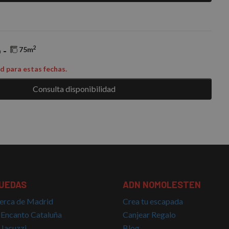
2
 -
75m
ad para estas fechas.
Consulta disponibilidad
UEDAS
ADN NOMOLESTEN
erca de Madrid
Crea tu escapada
 Encanto Cataluña
Canjear Regalo
 Jacuzzi
Blog