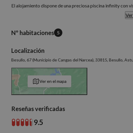
El alojamiento dispone de una preciosa piscina infinity con vi
ideales para relajarse.
Ver
El entorno es ideal para disfrutar de la naturaleza y la cultu
montañas, paseos a caballo, visitas a pueblos con encanto y a
Nº habitaciones
5
los ríos cercanos.
Localización
Besullo, 67 (Municipio de Cangas del Narcea), 33815, Besullo, Astu
Ver en el mapa
Reseñas verificadas
9.5