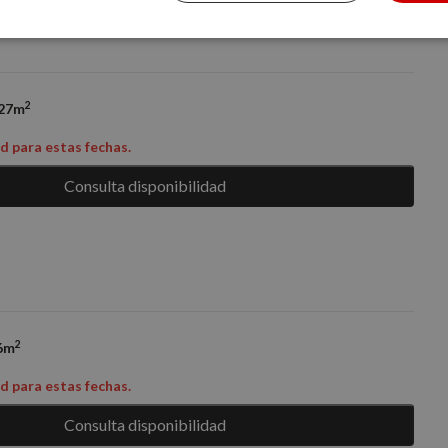
Cookies de
Cookies de
Cookies de
rendimiento
preferencias
funcionalidad
2
27m
ad para estas fechas.
Consulta disponibilidad
ente necesarias
Cookies de rendimiento
Cookies de preferencias
Cookie
Cookies no clasificadas
ente necesarias permiten la funcionalidad básica del sitio web, como el inicio de sesión
l sitio web no puede utilizarse correctamente sin las cookies estrictamente necesarias.
Proveedor
/
Vencimiento
Descripción
Dominio
2
6m
Sesión
Cookie generada por aplicaciones basadas en 
PHP.net
Este es un identificador de propósito general q
nomolesten.com
ad para estas fechas.
mantener las variables de sesión del usuario
número generado al azar, la forma en que se 
Consulta disponibilidad
específico del sitio, pero un buen ejemplo es
de inicio de sesión para un usuario entre pági