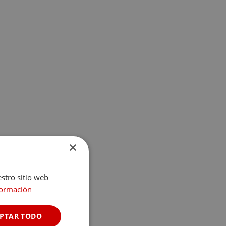
×
estro sitio web
formación
PTAR TODO