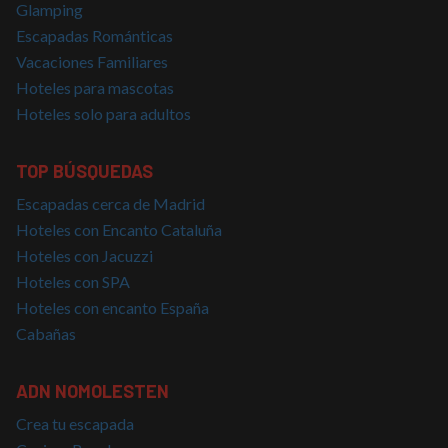
Glamping
de prop
general
Escapadas Románticas
utiliza 
mantene
Vacaciones Familiares
variable
sesión 
Hoteles para mascotas
usuario
Normal
Hoteles solo para adultos
es un 
generad
azar, la
en que 
TOP BÚSQUEDAS
puede s
Política de Privacidad de Google
específi
Escapadas cerca de Madrid
sitio, p
buen e
Hoteles con Encanto Cataluña
es mant
estado 
Hoteles con Jacuzzi
inicio d
para un
Hoteles con SPA
usuario
páginas
Hoteles con encanto España
Cabañas
CookieScriptConsent
4 semanas 2
El servi
CookieScript
días
Cookie-
nomolesten.com
Script.
utiliza e
ADN NOMOLESTEN
cookie 
recordar
prefere
Crea tu escapada
consent
de cook