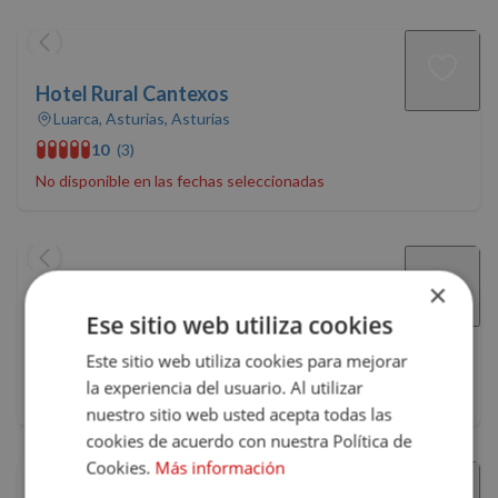
Hotel Rural Cantexos
Luarca, Asturias, Asturias
10
(3)
No disponible en las fechas seleccionadas
×
Pleamar
Ese sitio web utiliza cookies
Puerto de Vega, Asturias, Asturias
Este sitio web utiliza cookies para mejorar
9.9
la experiencia del usuario. Al utilizar
No disponible en las fechas seleccionadas
nuestro sitio web usted acepta todas las
cookies de acuerdo con nuestra Política de
Cookies.
Más información