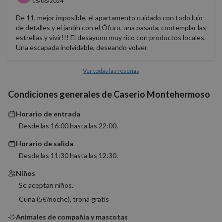
18/06/2024
utiliza 
mantene
variable
De 11, mejor imposible, el apartamento cuidado con todo lujo
sesión 
de detalles y el jardín con el Ófuro, una pasada, contemplar las
usuario
estrellas y vivir!!! El desayuno muy rico con productos locales.
Normal
es un 
Una escapada inolvidable, deseando volver
generad
azar, la
en que 
Ver todas las reseñas
puede s
Política de Privacidad de Google
específi
sitio, p
Condiciones generales de Caserío Montehermoso
buen e
es mant
estado 
Horario de entrada
inicio d
para un
Desde las 16:00 hasta las 22:00.
usuario
páginas
Horario de salida
CookieScriptConsent
4 semanas 2
El servi
CookieScript
Desde las 11:30 hasta las 12:30.
días
Cookie-
nomolesten.com
Script.
utiliza e
Niños
cookie 
recordar
Se aceptan niños.
prefere
consent
Cuna (5€/noche), trona gratis
de cook
los visi
Animales de compañía y mascotas
Es nece