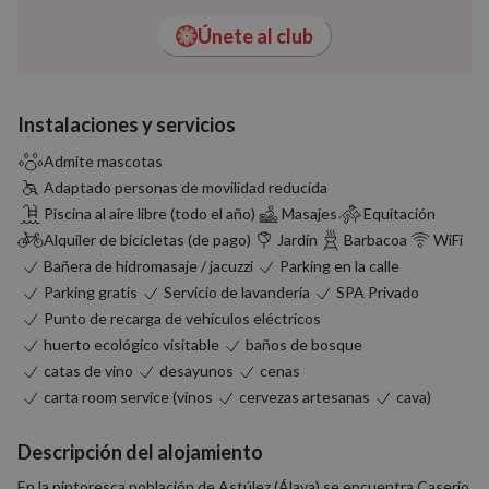
Únete al club
Instalaciones y servicios
Admite mascotas
Adaptado personas de movilidad reducida
Piscina al aire libre (todo el año)
Masajes
Equitación
Alquiler de bicicletas (de pago)
Jardín
Barbacoa
WiFi
Bañera de hidromasaje / jacuzzi
Parking en la calle
Parking gratis
Servicio de lavandería
SPA Privado
Punto de recarga de vehículos eléctricos
huerto ecológico visitable
baños de bosque
catas de vino
desayunos
cenas
carta room service (vinos
cervezas artesanas
cava)
Descripción del alojamiento
En la pintoresca población de Astúlez (Álava) se encuentra Caserío