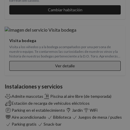
torreón del castillo.
Cambiar habitación
Visita bodega
Visita a los viñedos y a la bodega acompañados por una persona de
nuestro equipo. Te contaremos las curiosidades de nuestros vinos y la
historia de nuestras bodegas perteneciente a la D.O. Toro. Aprenderás a
distinguir las fases de análisis de una cata profesional y finalizaremos la
actividad con una cata de dos vinos de elaboración propia, un blanco y un
Ver detalle
tinto.
Instalaciones y servicios
Admite mascotas
Piscina al aire libre (de temporada)
Estación de recarga de vehículos eléctricos
Parking en el establecimiento
Jardín
WiFi
Aire acondicionado
Biblioteca
Juegos de mesa / puzles
Parking gratis
Snack-bar