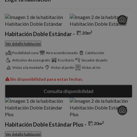
Cookies no clasificadas
2
20m
Habitación Doble Estándar -
Ver detalle habitación
Posibilidad cuna
Aire acondicionado
Calefacción
Artículos de aseo gratis
Escritorio
Secador de pelo
Cookies estrictamente necesarias
Vistas a la montaña
Vistas al jardín
Vistas al río
Cookies de rendimiento
Cookies de preferencias
Sin disponibilidad para estas fechas.
Cookies de funcionalidad
Consulta disponibilidad
Cookies no clasificadas
Las cookies estrictamente necesarias permiten la
funcionalidad básica del sitio web, como el inicio de
sesión del usuario y la gestión de cuentas. El sitio
web no puede utilizarse correctamente sin las
2
20m
Habitación Doble Estándar Plus -
cookies estrictamente necesarias.
Ver detalle habitación
Proveedor
/