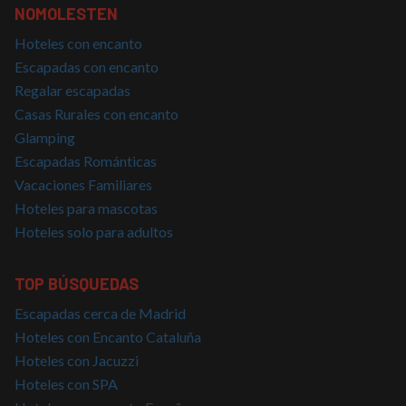
NOMOLESTEN
CookieScriptConsent
4 semanas 2
El servi
CookieScript
días
Cookie-
nomolesten.com
Script.
Hoteles con encanto
utiliza e
cookie 
Escapadas con encanto
recordar
prefere
Regalar escapadas
consent
Casas Rurales con encanto
de cook
los visi
Glamping
Es nece
que el 
Escapadas Románticas
de cook
Cookie-
Vacaciones Familiares
Script.
funcion
Hoteles para mascotas
correct
Hoteles solo para adultos
TOP BÚSQUEDAS
Proveedor
/
Nombre
Vencimiento
Descripción
Escapadas cerca de Madrid
Dominio
Proveedor
/
Nombre
Vencimiento
Descripció
Hoteles con Encanto Cataluña
g_state
nomolesten.com
5 meses 4
Proveedor
Dominio
/
Nombre
Vencimiento
Descripción
semanas
Dominio
Hoteles con Jacuzzi
_ga_PET3GNK9C4
.nomolesten.com
1 año 1 mes
Google
Analytics
Hoteles con SPA
_fbp
2 meses 4
Utilizado por
Meta Platform
utiliza esta
semanas
Facebook
Inc.
cookie par